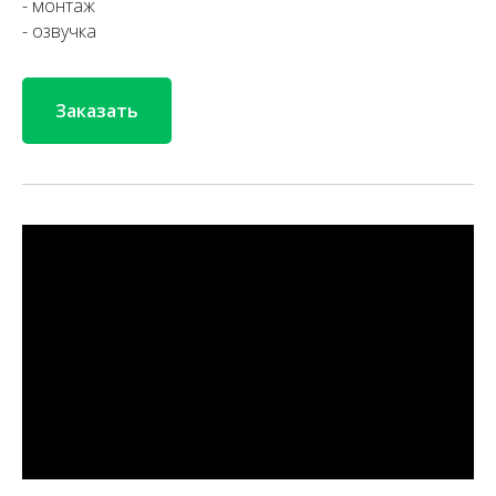
- монтаж
- озвучка
Заказать