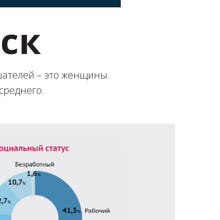
ск
шателей – это женщины.
среднего.