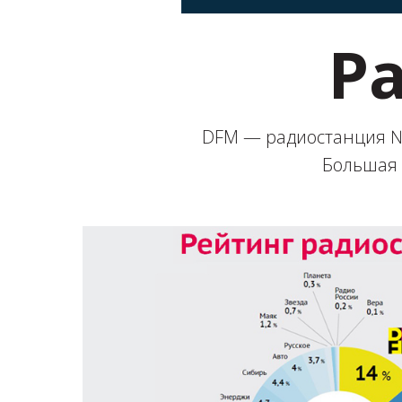
Р
DFM — радиостанция №1
Большая 